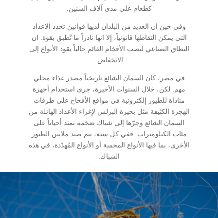
كطعام على مدى آلاف السنين.
وفي حين ان العديد من البلدان لديها قوانين تحدد الاعداد
التي يمكن التقاطها قانونياً، إلا انها نادراً ما تُطبق بقوة. ان
النطاق الصناعي لنصب الأفخام القائم حالياً يقود الأنواع إلى
الانخفاض.
في مصر، كان السمان الشائع تاريخياً مصدر غذاء محلي
مهم. لكن، خلال السنوات الأخيرة، جرى استخدام أجهزة
مناداة للطيور إلكترونية في مواقع الأفخاخ على طرقات
الهجرة الكثيفة مثل بحيرة البرلس لإغراء الأعداد الهائلة من
السمان الشائع وجرّها إلى شباك ضخمة تمتد أحياناً على
مئات الكيلومترات. ففي كل سنة، يتم صيد ملايين الطيور
الأخرى، بما فيها الأنواع المحمية أو الأنواع المُهدّدة، في هذه
الشباك.