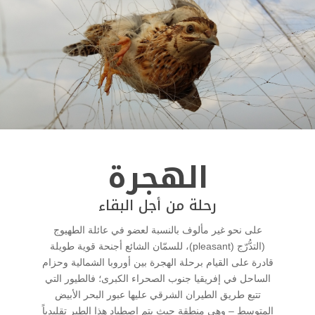
الهجرة
رحلة من أجل البقاء
على نحو غير مألوف بالنسبة لعضو في عائلة الطهيوج
(التدُّرّج (pleasant)، للسمّان الشائع أجنحة قوية طويلة
قادرة على القيام برحلة الهجرة بين أوروبا الشمالية وحزام
الساحل في إفريقيا جنوب الصحراء الكبرى؛ فالطيور التي
تتبع طريق الطيران الشرقي عليها عبور البحر الأبيض
المتوسط – وهي منطقة حيث يتم اصطياد هذا الطير تقليدياً