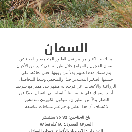
السمان
لم يلتقط الكثير من مراقبي الطيور المتحمسين لمحة عن
السمان الخجول والمراوغ خلال طيرانه. في كثير من الأحيان
يتم سماع هذه الطيور بدلاً من رؤيتها، فهي تحافظ على
جسمها الصغير المستدير جيدًا والمتخفي وسط المحاصيل
الزراعية والأعشاب. عن قرب، له مظهر بني مميز مع شريط
أبيض سميك على عينيه. نظراً لميله إلى التسلل بعيدًا عن
الخطر بدلاً من الطيران، سيكون الكثيرون مندهشين
لاكتشاف أن هذا الطير يهاجر عبر مسافات شاسعة.
باع الجناحين: 32-35 سنتيمتر
السرعة القصوى: 60 كلم/ساعة
التهديدات: الاصطياد بالأفخاخ، فقدان الموائل