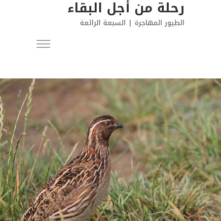
رحلة من أجل البقاء
Warning
: Trying to access array offset on false in
الطيور المهاجرة | السبعة الرائعة
/srv/data/web/vhosts/flightforsurvival.spnl.org/htdocs/wp-
content/plugins/mh-composer/app/functions.php
on line
848